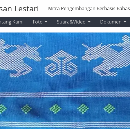
san Lestari
Mitra Pengembangan Berbasis Baha
ntang Kami
Foto
Suara&Video
Dokumen