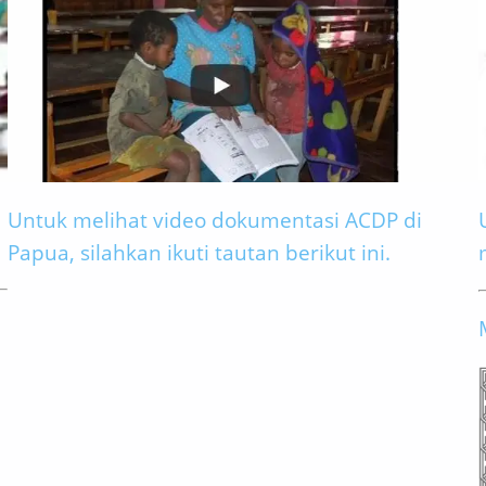
Untuk melihat video dokumentasi ACDP di
Papua, silahkan ikuti tautan berikut ini.